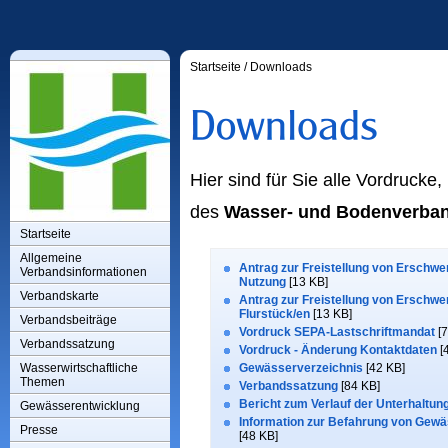
Startseite
/
Downloads
Hier sind für Sie alle Vordruc
des
Wasser- und Bodenverba
Startseite
Allgemeine
Antrag zur Freistellung von Erschwe
Verbandsinformationen
Nutzung
[13 KB]
Verbandskarte
Antrag zur Freistellung von Erschwe
Flurstück/en
[13 KB]
Verbandsbeiträge
Vordruck SEPA-Lastschriftmandat
[7
Verbandssatzung
Vordruck - Änderung Kontaktdaten
[
Wasserwirtschaftliche
Gewässerverzeichnis
[42 KB]
Themen
Verbandssatzung
[84 KB]
Bericht zum Verlauf der Unterhaltun
Gewässerentwicklung
Information zur Befahrung von Gewä
Presse
[48 KB]